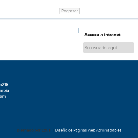
Acceso a intranet
-5218
ombia
com
Diseñado por Exus™
|
Diseño de Páginas Web Administrables