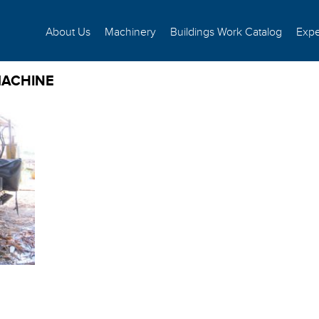
About Us
Machinery
Buildings Work Catalog
Expe
MACHINE