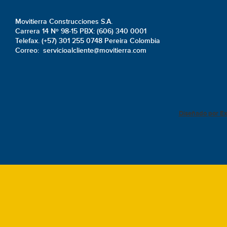
Movitierra Construcciones S.A.
Carrera 14 Nº 98-15 PBX: (606) 340 0001
Telefax. (+57) 301 255 0748 Pereira Colombia
Correo: servicioalcliente@movitierra.com
Diseñado por E