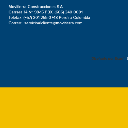
Movitierra Construcciones S.A.
Carrera 14 Nº 98-15 PBX: (606) 340 0001
Telefax. (+57) 301 255 0748 Pereira Colombia
Correo: servicioalcliente@movitierra.com
Diseñado por Exus™
|