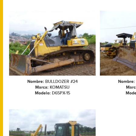
Nombre:
BULLDOZER #24
Nombre:
Marca:
KOMATSU
Marc
Modelo:
D65PX-15
Mode